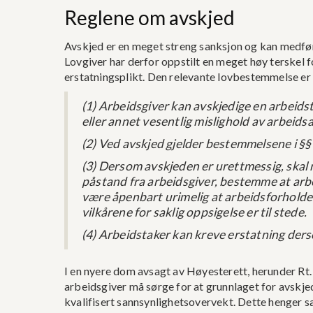
Reglene om avskjed
Avskjed er en meget streng sanksjon og kan medfør
Lovgiver har derfor oppstilt en meget høy terskel f
erstatningsplikt. Den relevante lovbestemmelse er 
(1) Arbeidsgiver kan avskjedige en arbeids
eller annet vesentlig mislighold av arbeids
(2) Ved avskjed gjelder bestemmelsene i §§
(3) Dersom avskjeden er urettmessig, skal r
påstand fra arbeidsgiver, bestemme at arbe
være åpenbart urimelig at arbeidsforholde
vilkårene for saklig oppsigelse er til stede.
(4) Arbeidstaker kan kreve erstatning der
I en nyere dom avsagt av Høyesterett, herunder Rt. 2
arbeidsgiver må sørge for at grunnlaget for avskj
kvalifisert sannsynlighetsovervekt. Dette henger 