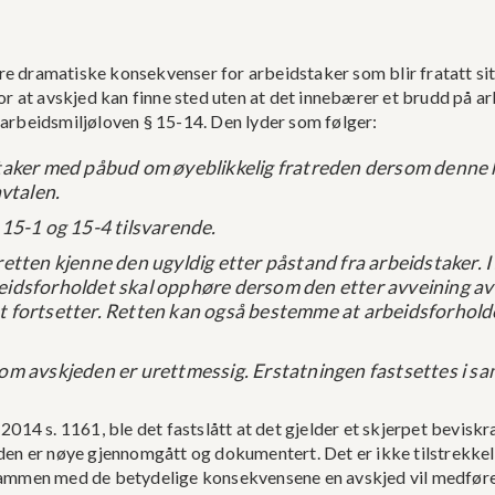
e dramatiske konsekvenser for arbeidstaker som blir fratatt si
or at avskjed kan finne sted uten at det innebærer et brudd på a
arbeidsmiljøloven § 15-14. Den lyder som følger:
taker med påbud om øyeblikkelig fratreden dersom denne ha
avtalen.
 15-1 og 15-4 tilsvarende.
etten kjenne den ugyldig etter påstand fra arbeidstaker. I s
idsforholdet skal opphøre dersom den etter avveining av p
t fortsetter. Retten kan også bestemme at arbeidsforholde
som avskjeden er urettmessig. Erstatningen fastsettes i s
014 s. 1161, ble det fastslått at det gjelder et skjerpet beviskr
eden er nøye gjennomgått og dokumentert. Det er ikke tilstrekke
sammen med de betydelige konsekvensene en avskjed vil medføre