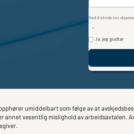
Ved å sende inn skjema
*
Ja, jeg godtar
 opphører umiddelbart som følge av at avskjedsbe
ler annet vesentlig mislighold av arbeidsavtalen.
sgiver.