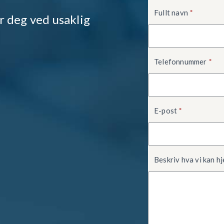
Kontaktskjema
Fullt navn
*
r deg ved usaklig
Telefonnummer
*
E-post
*
Beskriv hva vi kan h