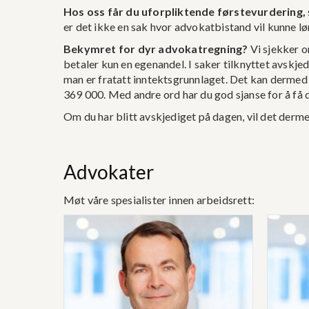
Hos oss får du uforpliktende førstevurdering,
er det ikke en sak hvor advokatbistand vil kunne lønn
Bekymret for dyr advokatregning?
Vi sjekker om
betaler kun en egenandel. I saker tilknyttet avskjed,
man er fratatt inntektsgrunnlaget. Det kan dermed v
369 000. Med andre ord har du god sjanse for å få d
Om du har blitt avskjediget på dagen, vil det derm
Advokater
Møt våre spesialister innen arbeidsrett: