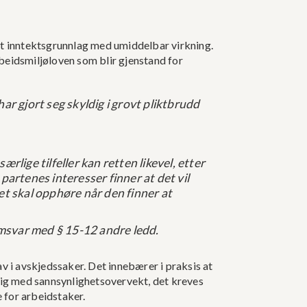
tt inntektsgrunnlag med umiddelbar virkning.
rbeidsmiljøloven som blir gjenstand for
r gjort seg skyldig i grovt pliktbrudd
ærlige tilfeller kan
retten likevel, etter
artenes interesser finner at det vil
t skal opphøre når den finner at
amsvar med § 15-12 andre ledd.
av i avskjedssaker. Det innebærer i praksis at
lig med sannsynlighetsovervekt, det kreves
 for arbeidstaker.