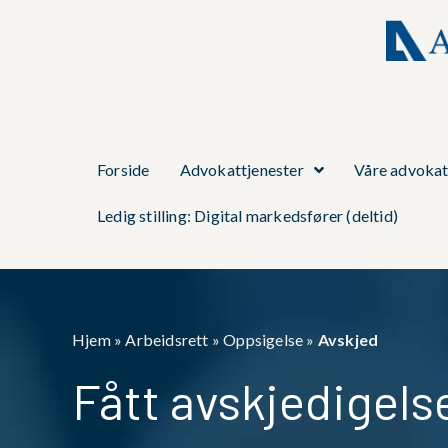
Forside
Advokattjenester
Våre advokat
Ledig stilling: Digital markedsfører (deltid)
Hjem
»
Arbeidsrett
»
Oppsigelse
»
Avskjed
Fått avskjedigels