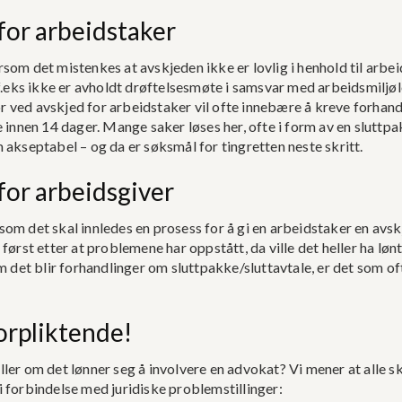
for arbeidstaker
m det mistenkes at avskjeden ikke er lovlig i henhold til arbeidsm
f.eks ikke er avholdt drøftelsesmøte i samsvar med arbeidsmiljø
or ved avskjed for arbeidstaker vil ofte innebære å kreve forhand
innen 14 dager. Mange saker løses her, ofte i form av en sluttpak
akseptabel – og da er søksmål for tingretten neste skritt.
for arbeidsgiver
 det skal innledes en prosess for å gi en arbeidstaker en avskje
ørst etter at problemene har oppstått, da ville det heller ha lønt
m det blir forhandlinger om sluttpakke/sluttavtale, er det som o
orpliktende!
ller om det lønner seg å involvere en advokat? Vi mener at alle ska
 i forbindelse med juridiske problemstillinger: