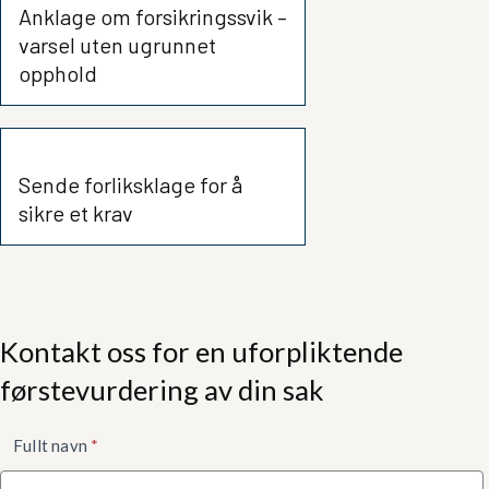
Anklage om forsikringssvik –
varsel uten ugrunnet
opphold
Sende forliksklage for å
sikre et krav
Kontakt oss for en uforpliktende
førstevurdering av din sak
Kontaktskjema
Fullt navn
*
nede