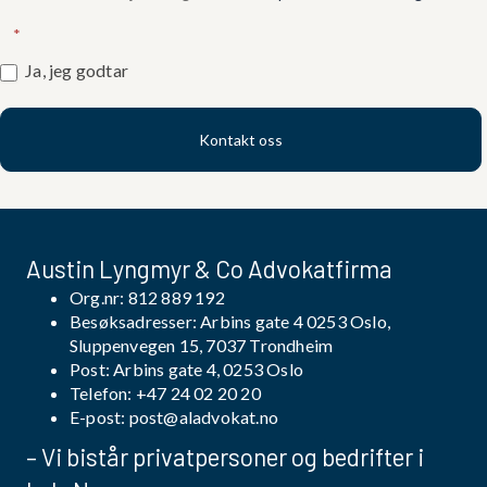
*
Ja, jeg godtar
Kontakt oss
Austin Lyngmyr & Co Advokatfirma
Org.nr: 812 889 192
Besøksadresser: Arbins gate 4 0253 Oslo,
Sluppenvegen 15, 7037 Trondheim
Post: Arbins gate 4, 0253 Oslo
Telefon:
+47 24 02 20 20
E-post:
post@aladvokat.no
– Vi bistår privatpersoner og bedrifter i