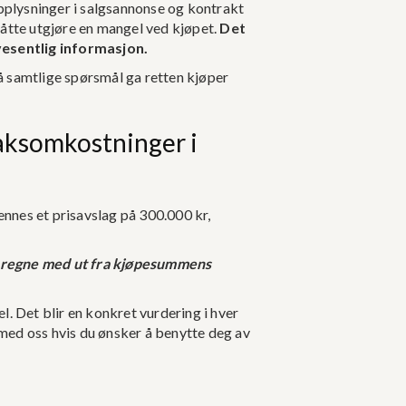
opplysninger i salgsannonse og kontrakt
måtte utgjøre en mangel ved kjøpet.
Det
vesentlig informasjon.
På samtlige spørsmål ga retten kjøper
saksomkostninger i
nnes et prisavslag på 300.000 kr,
l å regne med ut fra kjøpesummens
 Det blir en konkret vurdering i hver
 med oss hvis du ønsker å benytte deg av