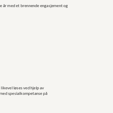
ge år med et brennende engasjement og
likevel løses ved hjelp av
is med spesialkompetanse på