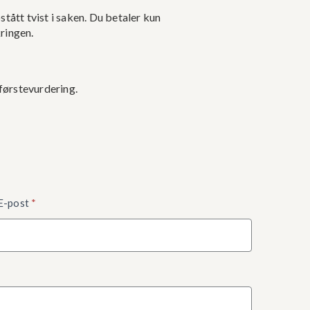
stått tvist i saken. Du betaler kun
kringen.
 førstevurdering.
E-post
*