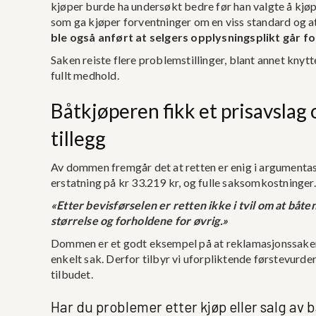
kjøper burde ha undersøkt bedre før han valgte å kjøp
som ga kjøper forventninger om en viss standard og at
ble også anført at selgers opplysningsplikt går f
Saken reiste flere problemstillinger, blant annet knyt
fullt medhold.
Båtkjøperen fikk et prisavslag
tillegg
Av dommen fremgår det at retten er enig i argumentas
erstatning på kr 33.219 kr, og fulle saksomkostninger.
«Etter bevisførselen er retten ikke i tvil om at båt
størrelse og forholdene for øvrig.»
Dommen er et godt eksempel på at reklamasjonssaker k
enkelt sak. Derfor tilbyr vi uforpliktende førstevurde
tilbudet.
Har du problemer etter kjøp eller salg av b