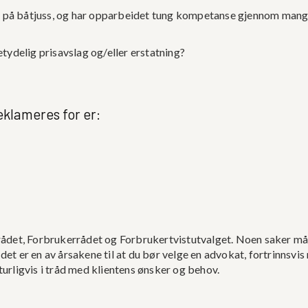
ma på båtjuss, og har opparbeidet tung kompetanse gjennom man
betydelig prisavslag og/eller erstatning?
eklameres for er:
srådet, Forbrukerrådet og Forbrukertvistutvalget. Noen saker må 
 det er en av årsakene til at du bør velge en advokat, fortrinnsv
turligvis i tråd med klientens ønsker og behov.