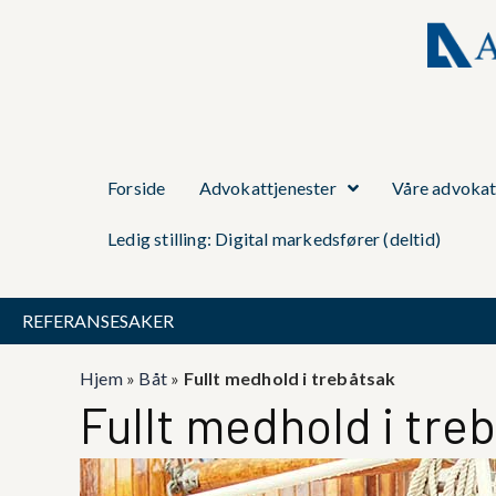
Forside
Advokattjenester
Våre advokat
Ledig stilling: Digital markedsfører (deltid)
REFERANSESAKER
Hjem
»
Båt
»
Fullt medhold i trebåtsak
Fullt medhold i tre