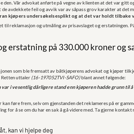
e den. Vår advokat anførte på vegne av klienten at det var gitt 
 de avdekkete feil og avvik var av såpass grov karakter at det 
oran kjøpers undersøkelsesplikt og at det var holdt tilbake 
tet til reklamasjon og utmåling av prisavslaget og erstatningen. 
 og erstatning på 330.000 kroner og 
jonen som ble fremsatt av båtkjøperens advokat og kjøper tilkje
 Retten uttaler
(16-197052TVI-SAFO)
blant annet følgende:
en var i vesentlig dårligere stand enn kjøperen hadde grunn ti
an føre frem, selv om gjenstanden det reklameres på er gammel.
ring for å se om du har en sak å gå videre med. Ta gjerne kontakt
åt, kan vi hjelpe deg