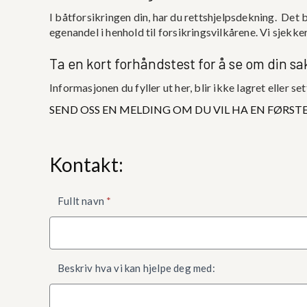
I båtforsikringen din, har du rettshjelpsdekning. Det b
egenandel i henhold til forsikringsvilkårene. Vi sjekke
Ta en kort forhåndstest for å se om din s
Informasjonen du fyller ut her, blir ikke lagret eller s
SEND OSS EN MELDING OM DU VIL HA EN FØRST
Kontakt:
Kontaktskjema
Fullt navn
*
nede
Beskriv hva vi kan hjelpe deg med: