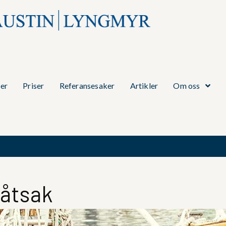
er
Priser
Referansesaker
Artikler
Om oss
båtsak