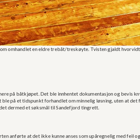
 som omhandlet en eldre trebåt/treskøyte. Tvisten gjaldt hvorvi
e på båtkjøpet. Det ble innhentet dokumentasjon og bevis knyttet 
le på et tidspunkt forhandlet om minnelig løsning, uten at det
idet dermed et søksmål til Sandefjord tingrett.
en anførte at det ikke kunne anses som upåregnelig med feil og