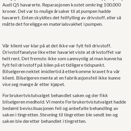
Audi Q5 havarerte. Reparasjonen kostet omkring 100.000
kroner. Det var to mulige årsaker til at pumpen hadde
havarert. Enten skyldtes det feilfylling av drivstoff, eller så
måtte det foreligge en materialsvakhet i pumpen.
Vår klient var klar på at det ikke var fylt feil drivstoff.
Drivstoffanalyse like etter havariet viste at drivstoffet var
helt rent. Det fremsto ikke som sannsynlig at man kunne ha
fylt feil drivstoff på bilen på et tidligere tidspunkt.
Bilselgeren nektet imidlertid å etterkomme kravet fra vår
klient. Bilselgeren mente at en fabrikasjonsfeil ikke kunne
vise seg mange år etter kjøpet.
Forbrukertvistutvalget behandlet saken og der fikk
bilselgeren medhold. Vi mente Forbrukertvistutvalget hadde
bedømt bevissituasjonen feil og anbefalte behandling av
saken i tingretten. Stevning til tingretten ble sendt inn og
saken ble deretter behandlet i tingretten.