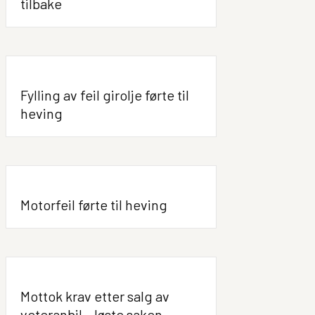
tilbake
Fylling av feil girolje førte til
heving
Motorfeil førte til heving
Mottok krav etter salg av
veteranbil – løste saken