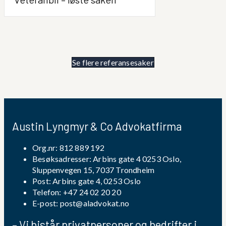
Se flere referansesaker
Austin Lyngmyr & Co Advokatfirma
Org.nr: 812 889 192
Besøksadresser: Arbins gate 4 0253 Oslo,
Sluppenvegen 15, 7037 Trondheim
Post: Arbins gate 4, 0253 Oslo
Telefon:
+47 24 02 20 20
E-post:
post@aladvokat.no
– Vi bistår privatpersoner og bedrifter i