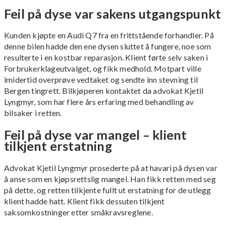
Feil på dyse var sakens utgangspunkt
Kunden kjøpte en Audi Q7 fra en frittstående forhandler. På
denne bilen hadde den ene dysen sluttet å fungere, noe som
resulterte i en kostbar reparasjon. Klient førte selv saken i
Forbrukerklageutvalget, og fikk medhold. Motpart ville
imidertid overprøve vedtaket og sendte inn stevning til
Bergen tingrett. Bilkjøperen kontaktet da advokat Kjetil
Lyngmyr, som har flere års erfaring med behandling av
bilsaker i retten.
Feil på dyse var mangel – klient
tilkjent erstatning
Advokat Kjetil Lyngmyr prosederte på at havari på dysen var
å anse som en kjøpsrettslig mangel. Han fikk retten med seg
på dette, og retten tilkjente fullt ut erstatning for de utlegg
klient hadde hatt. Klient fikk dessuten tilkjent
saksomkostninger etter småkravsreglene.