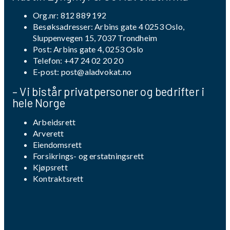
Org.nr: 812 889 192
Besøksadresser: Arbins gate 4 0253 Oslo,
Sluppenvegen 15, 7037 Trondheim
Post: Arbins gate 4, 0253 Oslo
Telefon:
+47 24 02 20 20
E-post:
post@aladvokat.no
– Vi bistår privatpersoner og bedrifter i
hele Norge
Arbeidsrett
Arverett
Eiendomsrett
Forsikrings- og erstatningsrett
Kjøpsrett
Kontraktsrett