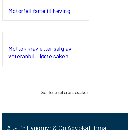
Motorfeil førte til heving
Mottok krav etter salg av
veteranbil – løste saken
Se flere referansesaker
Austin Lyngmyr & Co Advokatfirma