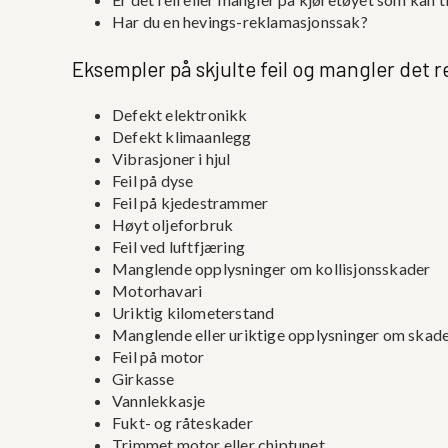
Har du en hevings-reklamasjonssak?
Eksempler på skjulte feil og mangler det r
Defekt elektronikk
Defekt klimaanlegg
Vibrasjoner i hjul
Feil på dyse
Feil på kjedestrammer
Høyt oljeforbruk
Feil ved luftfjæring
Manglende opplysninger om kollisjonsskader
Motorhavari
Uriktig kilometerstand
Manglende eller uriktige opplysninger om skad
Feil på motor
Girkasse
Vannlekkasje
Fukt- og råteskader
Trimmet motor eller chiptunet