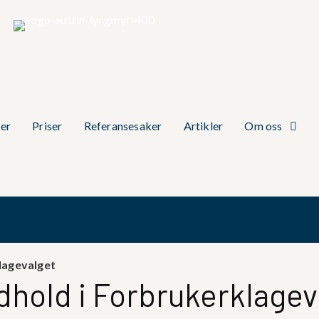
er
Priser
Referansesaker
Artikler
Om oss
klagevalget
dhold i Forbrukerklagev