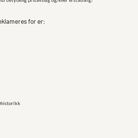
eklameres for er:
ehistorikk