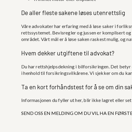
De aller fleste sakene løses utenrettslig
Våre advokater har erfaring med å løse saker i forlik
rettssystemet. Bevisregler og jussen er komplisert og
området. Vårt mål er å løse saken raskest mulig, og na
Hvem dekker utgiftene til advokat?
Du har rettshjelpsdekning i bilforsikringen. Det betyr 
i henhold til forsikringsvilkårene. Vi sjekker om du ka
Ta en kort forhåndstest for å se om din s
Informasjonen du fyller ut her, blir ikke lagret eller s
SEND OSS EN MELDING OM DU VIL HA EN FØRST