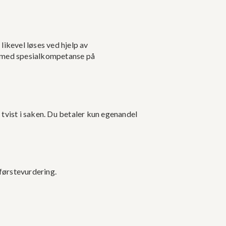
likevel løses ved hjelp av
is med spesialkompetanse på
 tvist i saken. Du betaler kun egenandel
 førstevurdering.