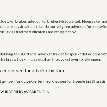
srådet, Forbrukerrådet og Forbrukertvistutvalget. Noen saker må 
 det er en av årsakene til at du bør velge en advokat, fortrinnsv
turligvis i tråd med klientens ønsker og behov.
dekning for utgifter til advokat fra det tidspunkt det er oppstått
n ha krav på dekning av utgifter til advokat over forsikringen.
ak egner seg for advokatbistand
ett av noen før du bekrefter med knappen for å sende inn til gratis
EVURDERING AV SAKEN DIN