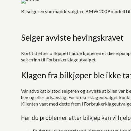
Bilselgeren som hadde solgt en BMW 2009 modell til 9
Selger avviste hevingskravet
Kort tid etter bilkjøpet hadde kjøperen et dieselpumpe
saken inn til Forbrukerklageutvalget.
Klagen fra bilkjøper ble ikke ta
Vår advokat bistod selgeren og avviste at bilen var b
heving eller prisavslag. Forbrukerklageutvalget konk
Klienten vant med dette frem i Forbrukerklageutvalge
Har du problemer etter bilkjøp kan vi hjel
Er det feil eller mangler på kjøretøyet som kan t