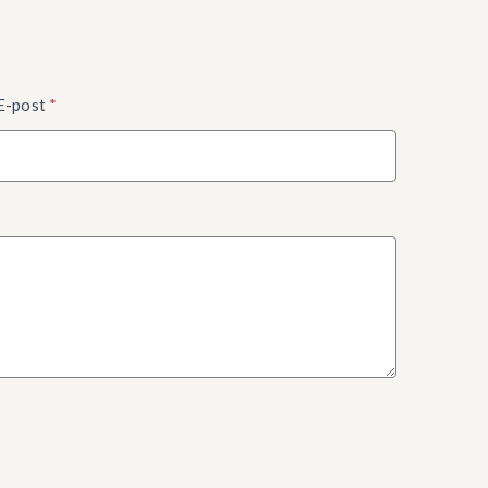
E-post
*