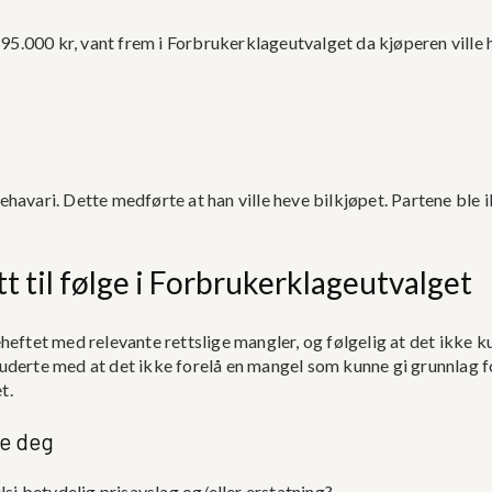
5.000 kr, vant frem i Forbrukerklageutvalget da kjøperen ville h
havari. Dette medførte at han ville heve bilkjøpet. Partene ble 
tt til følge i Forbrukerklageutvalget
eheftet med relevante rettslige mangler, og følgelig at det ikke
luderte med at det ikke forelå en mangel som kunne gi grunnlag f
t.
pe deg
ilsi betydelig prisavslag og/eller erstatning?