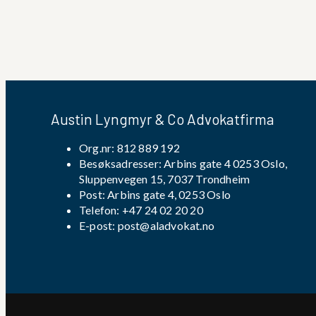
Austin Lyngmyr & Co Advokatfirma
Org.nr: 812 889 192
Besøksadresser: Arbins gate 4 0253 Oslo,
Sluppenvegen 15, 7037 Trondheim
Post: Arbins gate 4, 0253 Oslo
Telefon:
+47 24 02 20 20
E-post:
post@aladvokat.no