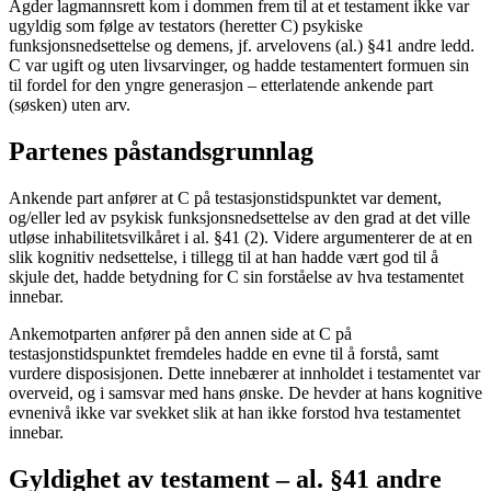
Agder lagmannsrett kom i dommen frem til at et testament ikke var
ugyldig som følge av testators (heretter C) psykiske
funksjonsnedsettelse og demens, jf. arvelovens (al.) §41 andre ledd.
C var ugift og uten livsarvinger, og hadde testamentert formuen sin
til fordel for den yngre generasjon – etterlatende ankende part
(søsken) uten arv.
Partenes påstandsgrunnlag
Ankende part anfører at C på testasjonstidspunktet var dement,
og/eller led av psykisk funksjonsnedsettelse av den grad at det ville
utløse inhabilitetsvilkåret i al. §41 (2). Videre argumenterer de at en
slik kognitiv nedsettelse, i tillegg til at han hadde vært god til å
skjule det, hadde betydning for C sin forståelse av hva testamentet
innebar.
Ankemotparten anfører på den annen side at C på
testasjonstidspunktet fremdeles hadde en evne til å forstå, samt
vurdere disposisjonen. Dette innebærer at innholdet i testamentet var
overveid, og i samsvar med hans ønske. De hevder at hans kognitive
evnenivå ikke var svekket slik at han ikke forstod hva testamentet
innebar.
Gyldighet av testament – al. §41 andre