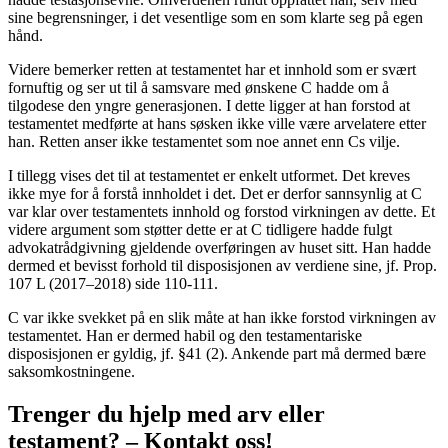
sine begrensninger, i det vesentlige som en som klarte seg på egen
hånd.
Videre bemerker retten at testamentet har et innhold som er svært
fornuftig og ser ut til å samsvare med ønskene C hadde om å
tilgodese den yngre generasjonen. I dette ligger at han forstod at
testamentet medførte at hans søsken ikke ville være arvelatere etter
han. Retten anser ikke testamentet som noe annet enn Cs vilje.
I tillegg vises det til at testamentet er enkelt utformet. Det kreves
ikke mye for å forstå innholdet i det. Det er derfor sannsynlig at C
var klar over testamentets innhold og forstod virkningen av dette. Et
videre argument som støtter dette er at C tidligere hadde fulgt
advokatrådgivning gjeldende overføringen av huset sitt. Han hadde
dermed et bevisst forhold til disposisjonen av verdiene sine, jf. Prop.
107 L (2017–2018) side 110-111.
C var ikke svekket på en slik måte at han ikke forstod virkningen av
testamentet. Han er dermed habil og den testamentariske
disposisjonen er gyldig, jf. §41 (2). Ankende part må dermed bære
saksomkostningene.
Trenger du hjelp med arv eller
testament? – Kontakt oss!