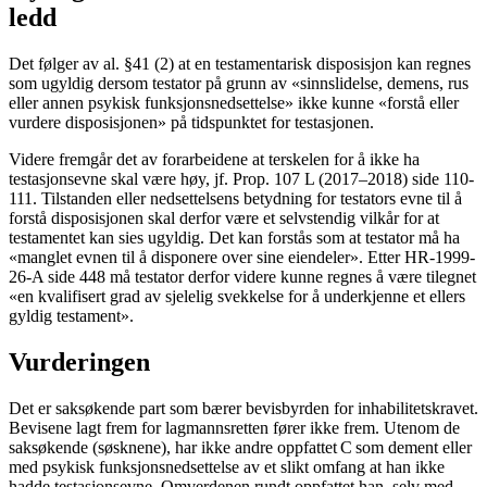
ledd
Det følger av al. §41 (2) at en testamentarisk disposisjon kan regnes
som ugyldig dersom testator på grunn av «sinnslidelse, demens, rus
eller annen psykisk funksjonsnedsettelse» ikke kunne «forstå eller
vurdere disposisjonen» på tidspunktet for testasjonen.
Videre fremgår det av forarbeidene at terskelen for å ikke ha
testasjonsevne skal være høy, jf. Prop. 107 L (2017–2018) side 110-
111. Tilstanden eller nedsettelsens betydning for testators evne til å
forstå disposisjonen skal derfor være et selvstendig vilkår for at
testamentet kan sies ugyldig. Det kan forstås som at testator må ha
«manglet evnen til å disponere over sine eiendeler». Etter HR-1999-
26-A side 448 må testator derfor videre kunne regnes å være tilegnet
«en kvalifisert grad av sjelelig svekkelse for å underkjenne et ellers
gyldig testament».
Vurderingen
Det er saksøkende part som bærer bevisbyrden for inhabilitetskravet.
Bevisene lagt frem for lagmannsretten fører ikke frem. Utenom de
saksøkende (søsknene), har ikke andre oppfattet C som dement eller
med psykisk funksjonsnedsettelse av et slikt omfang at han ikke
hadde testasjonsevne. Omverdenen rundt oppfattet han, selv med