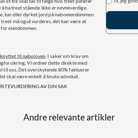
Ja, jeg god
av et tre skal tas til følge hvis treet påfører
 å ha treet stående ikke er nevneverdige.
ge, tun eller dyrket jord på naboeiendommen
v treet må også vurderes, det kan være at
di for eiendommen.
knyttet til naboloven
. I saker om krav om
igforsikring. Vi ordner dette direkte med
el til oss. Det overskytende 80% faktuerer
t det skal være enkelt å bruke advokat.
RSTEVURDERING AV DIN SAK
Andre relevante artikler