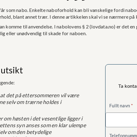
år som nabo. Enkelte naboforhold kan bli vanskelige fordi naboen 
hold, blant annet trær. I denne artikkelen skal vi se nærmere på 
 komme til anvendelse. I nabolovens § 2 (lovdata.no) er det en
ig eller unødvendig til skade for naboen.
 utsikt
lgende:
Ta konta
 at det på ettersommeren vil være
Kontaktsk
ne selv om trærne holdes i
Fullt navn
*
er om høsten i det vesentlige ligger i
rettens syn anses som en klar ulempe
elv om den betydelige
Telefonnum