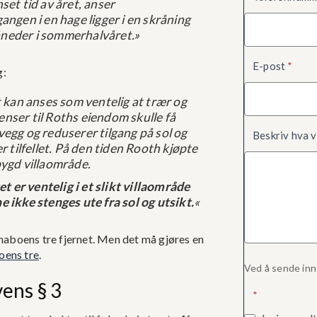
et tid av året, anser
ngen i en hage ligger i en skråning
måneder i sommerhalvåret.»
E-post
*
g:
 kan anses som ventelig at trær og
nser til Roths eiendom skulle få
 vegg og reduserer tilgang på sol og
Beskriv hva v
 tilfellet. På den tiden Rooth kjøpte
bygd villaområde.
t er ventelig i et slikt villaområde
 ikke stenges ute fra sol og utsikt.
«
aboens tre fjernet. Men det må gjøres en
boens tre
.
Ved å sende inn
vens § 3
*