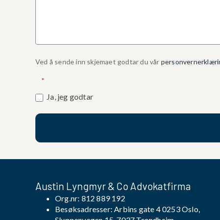
Ved å sende inn skjemaet godtar du vår
personvernerklæri
*
Ja, jeg godtar
Austin Lyngmyr & Co Advokatfirma
Org.nr: 812 889 192
Besøksadresser: Arbins gate 4 0253 Oslo,
Sluppenvegen 15, 7037 Trondheim