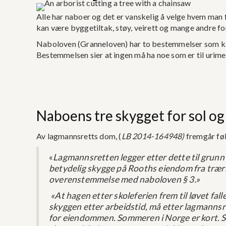
Alle har naboer og det er vanskelig å velge hvem man f
kan være byggetiltak, støy, veirett og mange andre for
Naboloven (Granneloven) har to bestemmelser som kan
Bestemmelsen sier at ingen må ha noe som er til urimel
Naboens tre skygget for sol og
Av lagmannsretts dom, (
LB 2014-164948)
fremgår fø
«
Lagmannsretten legger etter dette til grunn
betydelig skygge på Rooths eiendom fra trær
overenstemmelse med naboloven § 3.»
«At hagen etter skoleferien frem til løvet fall
skyggen etter arbeidstid, må etter lagmanns
for eiendommen. Sommeren i Norge er kort. S