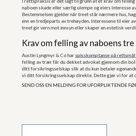
I rettspraksis er det lagt til grunn at et krav om felling 
naboen skade eller særlig ulempe og eiers interesse av
Bestemmelsen gjelder når treet står nærmere hus, ha
enn en tredjeparts av trehøyden. Interessene til eier a
treet gir vern mot innsyn eller skaper en estetisk ver
Krav om felling av naboens tre
Austin Lyngmyr & Co har
spisskomptanse på rettsmål 
felling av trær får du dekket advokat gjennom din bol
ditt forsikringsselskap slik at du kun betaler egenand
vi ditt forsikringsselskap direkte. Dette gjør vi for a
SEND OSS EN MELDING FOR UFORPLIKTENDE FØ