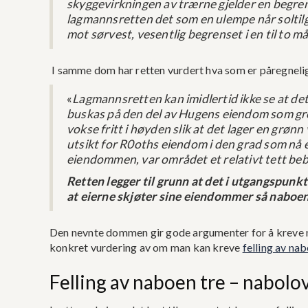
skyggevirkningen av trærne gjelder en begrens
lagmannsretten det som en ulempe når soltilga
mot sørvest, vesentlig begrenset i en til to 
I samme dom har retten vurdert hva som er påregneli
«
Lagmannsretten kan imidlertid ikke se at det
buskas på den del av Hugens eiendom som gre
vokse fritt i høyden slik at det lager en grønn
utsikt for R0oths eiendom i den grad som nå er
eiendommen, var området et relativt tett be
Retten legger til grunn at det i utgangspunkte
at eierne skjøter sine eiendommer så naboene
Den nevnte dommen gir gode argumenter for å kreve n
konkret vurdering av om man kan kreve
felling av na
Felling av naboen tre – nabolo