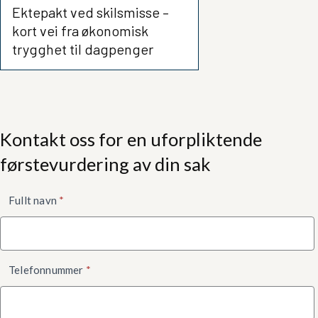
Ektepakt ved skilsmisse –
kort vei fra økonomisk
trygghet til dagpenger
Kontakt oss for en uforpliktende
førstevurdering av din sak
Kontaktskjema
Fullt navn
*
nede
Telefonnummer
*