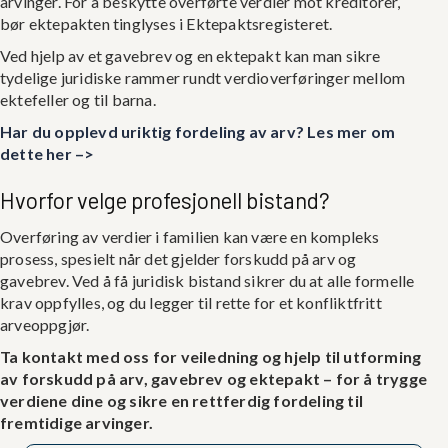
arvinger. For å beskytte overførte verdier mot kreditorer,
bør ektepakten tinglyses i Ektepaktsregisteret.
Ved hjelp av et gavebrev og en ektepakt kan man sikre
tydelige juridiske rammer rundt verdioverføringer mellom
ektefeller og til barna.
Har du opplevd uriktig fordeling av arv? Les mer om
dette her –>
Hvorfor velge profesjonell bistand?
Overføring av verdier i familien kan være en kompleks
prosess, spesielt når det gjelder forskudd på arv og
gavebrev. Ved å få juridisk bistand sikrer du at alle formelle
krav oppfylles, og du legger til rette for et konfliktfritt
arveoppgjør.
Ta kontakt med oss for veiledning og hjelp til utforming
av forskudd på arv, gavebrev og ektepakt – for å trygge
verdiene dine og sikre en rettferdig fordeling til
fremtidige arvinger.