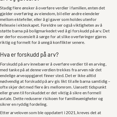
Stadig flere ønsker å overføre verdier i familien, enten det
gjelder overføring av eiendom, bil eller andre eiendeler
mellom ektefeller, eller å gi gaver som holdes utenfor
felleseie i ekteskapet. Foreldre ser også viktigheten av å
støtte barna på boligmarkedet ved å gi forskudd på arv. Det
er derfor essensielt å sørge for at slike overføringer gjøres
riktig og formelt for å unngå konflikter senere.
Hva er forskudd på arv?
Forskudd på arv innebærer å overføre verdier til en arving,
med tanke på at denne verdien trekkes fra arven når det
endelige arveoppgjøret finner sted. Det er ikke alltid
nødvendig at forskudd på arv gis likt til alle barna samtidig –
ofte skjer det med flere års mellomrom. Uansett tidspunkt
eller grunn til forskuddet er det viktig å sikre en formell
avtale. Dette reduserer risikoen for familieuenigheter og
sikrer en ryddig fordeling.
Etter arveloven som ble oppdatert i 2021, kreves det at