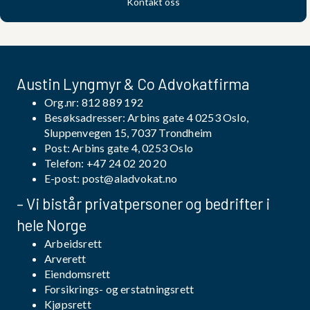
Kontakt oss
Austin Lyngmyr & Co Advokatfirma
Org.nr: 812 889 192
Besøksadresser: Arbins gate 4 0253 Oslo,
Sluppenvegen 15, 7037 Trondheim
Post: Arbins gate 4, 0253 Oslo
Telefon:
+47 24 02 20 20
E-post:
post@aladvokat.no
– Vi bistår privatpersoner og bedrifter i
hele Norge
Arbeidsrett
Arverett
Eiendomsrett
Forsikrings- og erstatningsrett
Kjøpsrett