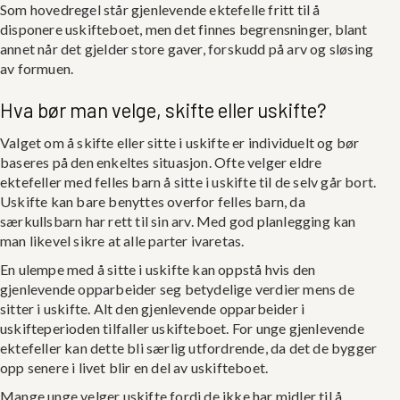
Som hovedregel står gjenlevende ektefelle fritt til å
disponere uskifteboet, men det finnes begrensninger, blant
annet når det gjelder store gaver, forskudd på arv og sløsing
av formuen.
Hva bør man velge, skifte eller uskifte?
Valget om å skifte eller sitte i uskifte er individuelt og bør
baseres på den enkeltes situasjon. Ofte velger eldre
ektefeller med felles barn å sitte i uskifte til de selv går bort.
Uskifte kan bare benyttes overfor felles barn, da
særkullsbarn har rett til sin arv. Med god planlegging kan
man likevel sikre at alle parter ivaretas.
En ulempe med å sitte i uskifte kan oppstå hvis den
gjenlevende opparbeider seg betydelige verdier mens de
sitter i uskifte. Alt den gjenlevende opparbeider i
uskifteperioden tilfaller uskifteboet. For unge gjenlevende
ektefeller kan dette bli særlig utfordrende, da det de bygger
opp senere i livet blir en del av uskifteboet.
Mange unge velger uskifte fordi de ikke har midler til å