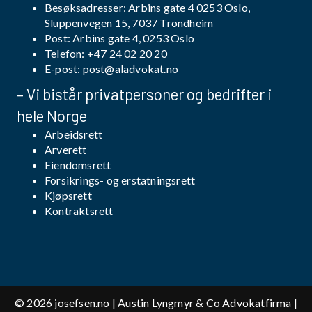
Besøksadresser: Arbins gate 4 0253 Oslo,
Sluppenvegen 15, 7037 Trondheim
Post: Arbins gate 4, 0253 Oslo
Telefon:
+47 24 02 20 20
E-post:
post@aladvokat.no
– Vi bistår privatpersoner og bedrifter i
hele Norge
Arbeidsrett
Arverett
Eiendomsrett
Forsikrings- og erstatningsrett
Kjøpsrett
Kontraktsrett
© 2026
josefsen.no
| Austin Lyngmyr & Co Advokatfirma |