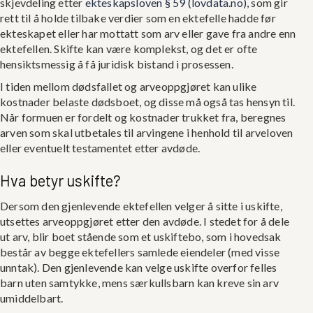
skjevdeling etter
ekteskapsloven § 59 (lovdata.no)
, som gir
rett til å holde tilbake verdier som en ektefelle hadde før
ekteskapet eller har mottatt som arv eller gave fra andre enn
ektefellen. Skifte kan være komplekst, og det er ofte
hensiktsmessig å få juridisk bistand i prosessen.
I tiden mellom dødsfallet og arveoppgjøret kan ulike
kostnader belaste dødsboet, og disse må også tas hensyn til.
Når formuen er fordelt og kostnader trukket fra, beregnes
arven som skal utbetales til arvingene i henhold til arveloven
eller eventuelt testamentet etter avdøde.
Hva betyr uskifte?
Dersom den gjenlevende ektefellen velger å sitte i uskifte,
utsettes arveoppgjøret etter den avdøde. I stedet for å dele
ut arv, blir boet stående som et uskiftebo, som i hovedsak
består av begge ektefellers samlede eiendeler (med visse
unntak). Den gjenlevende kan velge uskifte overfor felles
barn uten samtykke, mens særkullsbarn kan kreve sin arv
umiddelbart.