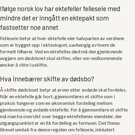
Ifølge norsk lov har ektefeller felleseie med
mindre det er inngått en
ektepakt
som
fastsetter noe annet
Felleseie betyr at hver ektefelle eier halvparten av verdiene
som er bygget opp i ekteskapet, uavhengig av hvem de
formelt tilhører. Ved en ektefelles død må den gjenlevende
avgjøre om dødsboet skal skiftes, eller om vedkommende
ønsker å sitte i uskifte.
Hva innebærer skifte av dødsbo?
Å skifte dødsboet betyr at arven etter avdøde skal fordeles.
Når en ektefelle går bort, gjennomføres et skifte som i
praksis fungerer som en økonomisk fordeling mellom
gjenlevende og avdøde ektefelle. For å gjennomføre et skifte
må man ha oversikt over begge ektefellenes eiendeler, der
utgangspunktet er en lik fordeling av formuen. Det finnes
likevel unntak fra denne regelen om felleseie, inkludert