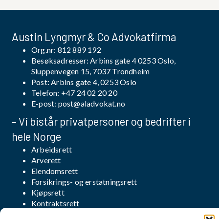
Austin Lyngmyr & Co Advokatfirma
Org.nr: 812 889 192
Besøksadresser: Arbins gate 4 0253 Oslo,
Sluppenvegen 15, 7037 Trondheim
Post: Arbins gate 4, 0253 Oslo
Telefon:
+47 24 02 20 20
E-post:
post@aladvokat.no
– Vi bistår privatpersoner og bedrifter i
hele Norge
Arbeidsrett
Arverett
Eiendomsrett
Forsikrings- og erstatningsrett
Kjøpsrett
Kontraktsrett