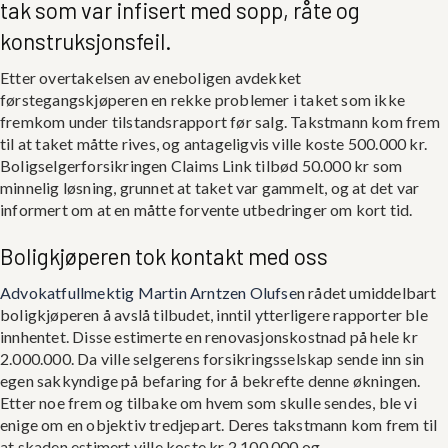
tak som var infisert med sopp, råte og
konstruksjonsfeil.
Etter overtakelsen av eneboligen avdekket
førstegangskjøperen en rekke problemer i taket som ikke
fremkom under tilstandsrapport før salg. Takstmann kom frem
til at taket måtte rives, og antageligvis ville koste 500.000 kr.
Boligselgerforsikringen Claims Link tilbød 50.000 kr som
minnelig løsning, grunnet at taket var gammelt, og at det var
informert om at en måtte forvente utbedringer om kort tid.
Boligkjøperen tok kontakt med oss
Advokatfullmektig Martin Arntzen Olufse
n rådet umiddelbart
boligkjøperen å avslå tilbudet, inntil ytterligere rapporter ble
innhentet. Disse estimerte en renovasjonskostnad på hele kr
2.000.000. Da ville selgerens forsikringsselskap sende inn sin
egen sakkyndige på befaring for å bekrefte denne økningen.
Etter noe frem og tilbake om hvem som skulle sendes, ble vi
enige om en objektiv tredjepart. Deres takstmann kom frem til
at skaden estimert ville koste kr 2.100.000 og