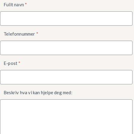
Kontaktskjema
Fullt navn
*
nede
Telefonnummer
*
E-post
*
Beskriv hva vi kan hjelpe deg med: