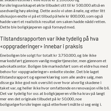
forsikringsselskapet økte tilbudet sitt til kr 500.000 altså en
usedvanlig høy økning. Dette avslo vi uten å nøle, og etter litt
diskusjon endte vi på et tilbud på hele kr 800.000, som også
hadde vært et realistisk resultat om saken hadde nådd retten.
Dette ble boligkjøperen også fornøyd med.
Tilstandsrapporten var ikke tydelig på hva
«oppgraderinger» innebar i praksis
Eneboligen ble solgt for totalt kr 3.750.000, og ble ikke
markedsført gjennom vanlig meglertjenester, men gjennom et
advokatkontor. Boligen ble markedsført som et eldre hus med
behov for «oppgraderinger» enkelte steder. Det ble laget
tilstandsrapport og egenerklæring som alle andre salg, men
disse ga ikke god nok oversikt over hvor alvorlig skadene i
taket var, og heller ikke hvor omfattende en renovasjon ville bli.
Det var tydelig for oss at boligkjøperen ville ha krav på langt
mer enn det originale tilbudet på kr 50.000, noe
boligselgerforsikringen også etterhvert måtte si seg enig i.