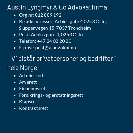
Austin Lyngmyr & Co Advokatfirma
Org.nr: 812 889 192
Besøksadresser: Arbins gate 4 0253 Oslo,
Sluppenvegen 15, 7037 Trondheim
Post: Arbins gate 4, 0253 Oslo
Telefon:
+47 24 02 20 20
E-post:
post@aladvokat.no
– Vi bistår privatpersoner og bedrifter i
hele Norge
Arbeidsrett
Arverett
Eiendomsrett
Forsikrings- og erstatningsrett
Kjøpsrett
Kontraktsrett