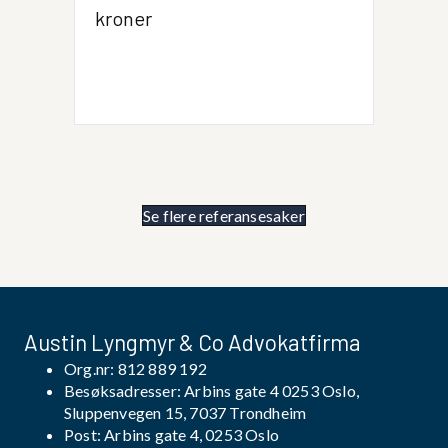
kroner
Se flere referansesaker
Austin Lyngmyr & Co Advokatfirma
Org.nr: 812 889 192
Besøksadresser: Arbins gate 4 0253 Oslo,
Sluppenvegen 15, 7037 Trondheim
Post: Arbins gate 4, 0253 Oslo