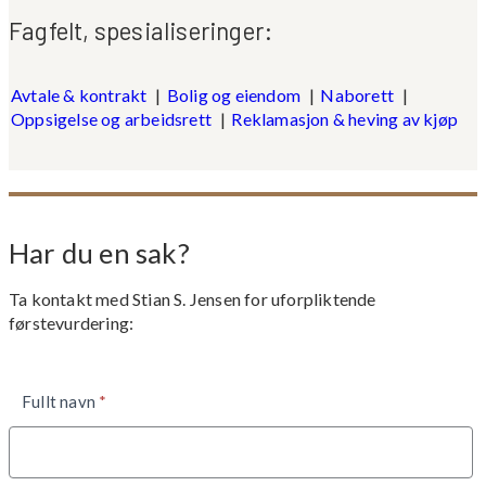
Fagfelt, spesialiseringer:
Avtale & kontrakt
|
Bolig og eiendom
|
Naborett
|
Oppsigelse og arbeidsrett
|
Reklamasjon & heving av kjøp
Har du en sak?
Ta kontakt med
Stian S. Jensen
for uforpliktende
førstevurdering:
Kontaktskjema
Fullt navn
*
advokater