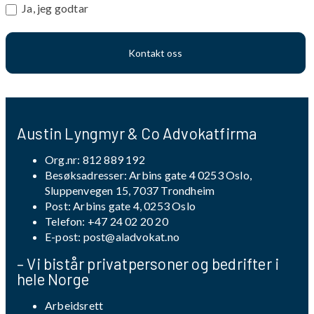
Ja, jeg godtar
Kontakt oss
Austin Lyngmyr & Co Advokatfirma
Org.nr: 812 889 192
Besøksadresser: Arbins gate 4 0253 Oslo,
Sluppenvegen 15, 7037 Trondheim
Post: Arbins gate 4, 0253 Oslo
Telefon:
+47 24 02 20 20
E-post:
post@aladvokat.no
– Vi bistår privatpersoner og bedrifter i
hele Norge
Arbeidsrett