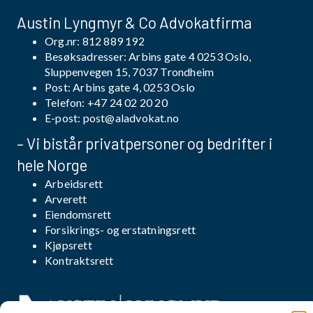
Austin Lyngmyr & Co Advokatfirma
Org.nr: 812 889 192
Besøksadresser: Arbins gate 4 0253 Oslo,
Sluppenvegen 15, 7037 Trondheim
Post: Arbins gate 4, 0253 Oslo
Telefon:
+47 24 02 20 20
E-post:
post@aladvokat.no
– Vi bistår privatpersoner og bedrifter i
hele Norge
Arbeidsrett
Arverett
Eiendomsrett
Forsikrings- og erstatningsrett
Kjøpsrett
Kontraktsrett