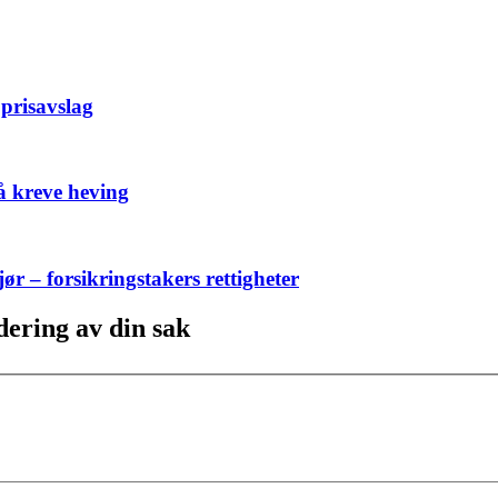
 prisavslag
 å kreve heving
ør – forsikringstakers rettigheter
dering av din sak