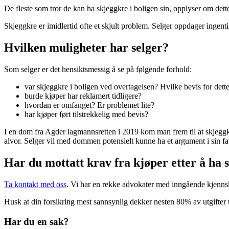
De fleste som tror de kan ha skjeggkre i boligen sin, opplyser om dett
Skjeggkre er imidlertid ofte et skjult problem. Selger oppdager ingen
Hvilken muligheter har selger?
Som selger er det hensiktsmessig å se på følgende forhold:
var skjeggkre i boligen ved overtagelsen? Hvilke bevis for dette
burde kjøper har reklamert tidligere?
hvordan er omfanget? Er problemet lite?
har kjøper ført tilstrekkelig med bevis?
I en dom fra Agder lagmannsretten i 2019 kom man frem til at skjeggk
alvor. Selger vil med dommen potensielt kunne ha et argument i sin fa
Har du mottatt krav fra kjøper etter å ha 
Ta kontakt med oss
. Vi har en rekke advokater med inngående kjennska
Husk at din forsikring mest sannsynlig dekker nesten 80% av utgifter t
Har du en sak?