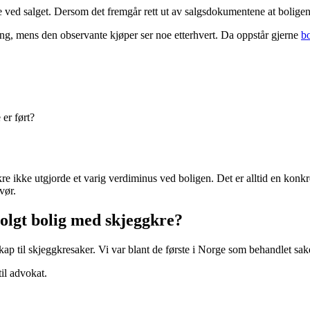
e ved salget. Dersom det fremgår rett ut av salgsdokumentene at boligen 
ting, mens den observante kjøper ser noe etterhvert. Da oppstår gjerne
bo
 er ført?
re ikke utgjorde et varig verdiminus ved boligen. Det er alltid en kon
vør.
solgt bolig med skjeggkre?
p til skjeggkresaker. Vi var blant de første i Norge som behandlet sak
il advokat.