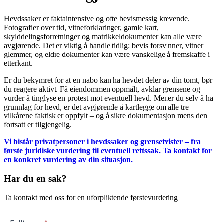
Hevdssaker er faktaintensive og ofte bevismessig krevende.
Fotografier over tid, vitneforklaringer, gamle kart,
skylddelingsforretninger og matrikkeldokumenter kan alle være
avgjørende. Det er viktig å handle tidlig: bevis forsvinner, vitner
glemmer, og eldre dokumenter kan være vanskelige å fremskaffe i
etterkant.
Er du bekymret for at en nabo kan ha hevdet deler av din tomt, bør
du reagere aktivt. Få eiendommen oppmålt, avklar grensene og
vurder å tinglyse en protest mot eventuell hevd. Mener du selv å ha
grunnlag for hevd, er det avgjørende å kartlegge om alle tre
vilkårene faktisk er oppfylt – og å sikre dokumentasjon mens den
fortsatt er tilgjengelig.
Vi bistår privatpersoner i hevdssaker og grensetvister – fra
første juridiske vurdering til eventuell rettssak. Ta kontakt for
en konkret vurdering av din situasjon.
Har du en sak?
Ta kontakt med oss for en uforpliktende førstevurdering
Kontaktskjema