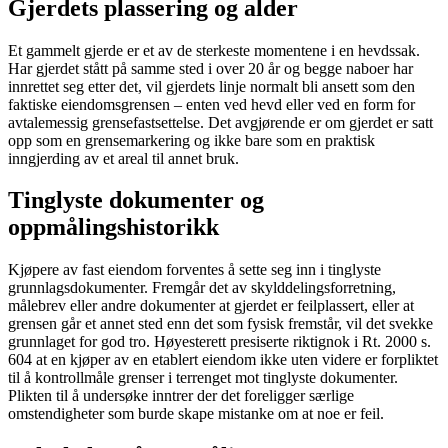
Gjerdets plassering og alder
Et gammelt gjerde er et av de sterkeste momentene i en hevdssak.
Har gjerdet stått på samme sted i over 20 år og begge naboer har
innrettet seg etter det, vil gjerdets linje normalt bli ansett som den
faktiske eiendomsgrensen – enten ved hevd eller ved en form for
avtalemessig grensefastsettelse. Det avgjørende er om gjerdet er satt
opp som en grensemarkering og ikke bare som en praktisk
inngjerding av et areal til annet bruk.
Tinglyste dokumenter og
oppmålingshistorikk
Kjøpere av fast eiendom forventes å sette seg inn i tinglyste
grunnlagsdokumenter. Fremgår det av skylddelingsforretning,
målebrev eller andre dokumenter at gjerdet er feilplassert, eller at
grensen går et annet sted enn det som fysisk fremstår, vil det svekke
grunnlaget for god tro. Høyesterett presiserte riktignok i Rt. 2000 s.
604 at en kjøper av en etablert eiendom ikke uten videre er forpliktet
til å kontrollmåle grenser i terrenget mot tinglyste dokumenter.
Plikten til å undersøke inntrer der det foreligger særlige
omstendigheter som burde skape mistanke om at noe er feil.