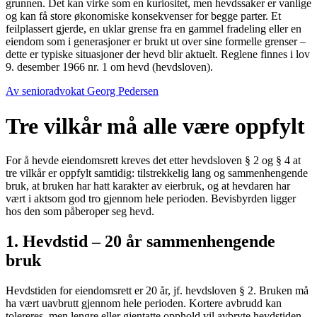
grunnen. Det kan virke som en kuriositet, men hevdssaker er vanlige
og kan få store økonomiske konsekvenser for begge parter. Et
feilplassert gjerde, en uklar grense fra en gammel fradeling eller en
eiendom som i generasjoner er brukt ut over sine formelle grenser –
dette er typiske situasjoner der hevd blir aktuelt. Reglene finnes i lov
9. desember 1966 nr. 1 om hevd (hevdsloven).
Av senioradvokat Georg Pedersen
Tre vilkår må alle være oppfylt
For å hevde eiendomsrett kreves det etter hevdsloven § 2 og § 4 at
tre vilkår er oppfylt samtidig: tilstrekkelig lang og sammenhengende
bruk, at bruken har hatt karakter av eierbruk, og at hevdaren har
vært i aktsom god tro gjennom hele perioden. Bevisbyrden ligger
hos den som påberoper seg hevd.
1. Hevdstid – 20 år sammenhengende
bruk
Hevdstiden for eiendomsrett er 20 år, jf. hevdsloven § 2. Bruken må
ha vært uavbrutt gjennom hele perioden. Kortere avbrudd kan
tolereres, men lengre eller gjentatte opphold vil avbryte hevdstiden