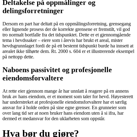
Deltakelse på oppmålinger og
delingsforretninger
Dersom en part har deltatt på en oppmålingsforretning, grensegang
eller lignende prosess der de korrekte grensene er fremstilt, vil god
tro normalt bortfalle fra det tidspunktet. Dette er et gjennomgående
tema i hevdssaker – eiere som i årevis har brukt et areal, mister
hevdsgrunnlaget fordi de på ett bestemt tidspunkt burde ha innsett at
arealet ikke tilhørte dem. Rt. 2000 s. 604 er et illustrerende eksempel
på nettopp dette.
Naboens passivitet og profesjonelle
eiendomsforvaltere
At rette eier gjennom mange år har unnlatt å reagere på en annens
bruk av hans eiendom, er et moment som taler for hevd. Høyesterett
har understreket at profesjonelle eiendomsforvaltere har et særlig
ansvar for å holde orden på sine egne grenser. En grunneier som
over lang tid ser at noen bruker hans eiendom uten å si ifra, har
dermed et medansvar for den uklarheten som oppstår.
Hva bør du gjøre?