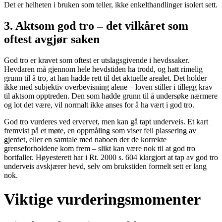
Det er helheten i bruken som teller, ikke enkelthandlinger isolert sett.
3. Aktsom god tro – det vilkåret som
oftest avgjør saken
God tro er kravet som oftest er utslagsgivende i hevdssaker.
Hevdaren må gjennom hele hevdstiden ha trodd, og hatt rimelig
grunn til å tro, at han hadde rett til det aktuelle arealet. Det holder
ikke med subjektiv overbevisning alene – loven stiller i tillegg krav
til aktsom opptreden. Den som hadde grunn til å undersøke nærmere
og lot det være, vil normalt ikke anses for å ha vært i god tro.
God tro vurderes ved ervervet, men kan gå tapt underveis. Et kart
fremvist på et møte, en oppmåling som viser feil plassering av
gjerdet, eller en samtale med naboen der de korrekte
grenseforholdene kom frem – slikt kan være nok til at god tro
bortfaller. Høyesterett har i Rt. 2000 s. 604 klargjort at tap av god tro
underveis avskjærer hevd, selv om brukstiden formelt sett er lang
nok.
Viktige vurderingsmomenter