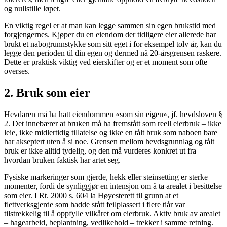
og nullstille løpet.
En viktig regel er at man kan legge sammen sin egen brukstid med
forgjengernes. Kjøper du en eiendom der tidligere eier allerede har
brukt et nabogrunnstykke som sitt eget i for eksempel tolv år, kan du
legge den perioden til din egen og dermed nå 20-årsgrensen raskere.
Dette er praktisk viktig ved eierskifter og er et moment som ofte
overses.
2. Bruk som eier
Hevdaren må ha hatt eiendommen «som sin eigen», jf. hevdsloven §
2. Det innebærer at bruken må ha fremstått som reell eierbruk – ikke
leie, ikke midlertidig tillatelse og ikke en tålt bruk som naboen bare
har akseptert uten å si noe. Grensen mellom hevdsgrunnlag og tålt
bruk er ikke alltid tydelig, og den må vurderes konkret ut fra
hvordan bruken faktisk har artet seg.
Fysiske markeringer som gjerde, hekk eller steinsetting er sterke
momenter, fordi de synliggjør en intensjon om å ta arealet i besittelse
som eier. I Rt. 2000 s. 604 la Høyesterett til grunn at et
flettverksgjerde som hadde stått feilplassert i flere tiår var
tilstrekkelig til å oppfylle vilkåret om eierbruk. Aktiv bruk av arealet
– hagearbeid, beplantning, vedlikehold – trekker i samme retning.