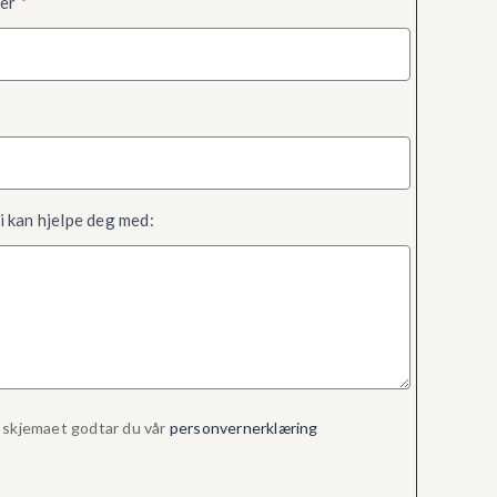
mer
*
i kan hjelpe deg med:
 skjemaet godtar du vår
personvernerklæring