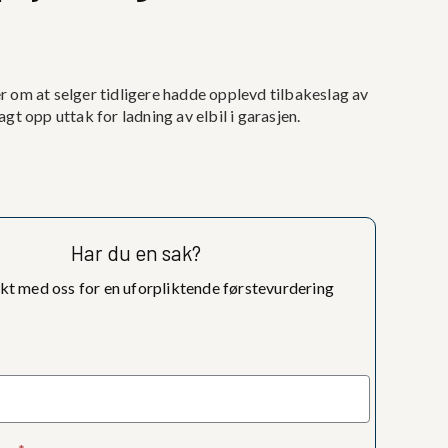
 om at selger tidligere hadde opplevd tilbakeslag av
t opp uttak for ladning av elbil i garasjen.
Har du en sak?
kt med oss for en uforpliktende førstevurdering
jema