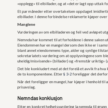
«opplegg» til elbillader, og at «det er lagt opp uttak fo
Et par måneder etter overtakelsen oppdaget imidlerti
elbillader. I denne forbindelse reklamerte kjøper over f
Manglene
Vurderingen av om elbilladeren og feil ved avløpet ut
Nemnda har kommet til at forholdene i denne saken u
Eiendommen har en mangel dersom den ikke er i samsv
blant annet eiendommens type, alder og synlige tilstan
sekretariatets vurdering om at opplysningene som ble
uheldig/misvisende» (billader) og «fremstår uriktig» (
Det ble konkludert med at det forelå et avvik fra hva 
de to komponentene. Etter
§ 3-2
foreligger det derfor
Når det foreligger en mangel, har kjøper i henhold til
prisavslag.
Nemndas konklusjon
Etter en konkret helhetsvurdering la nemnda til grunn 