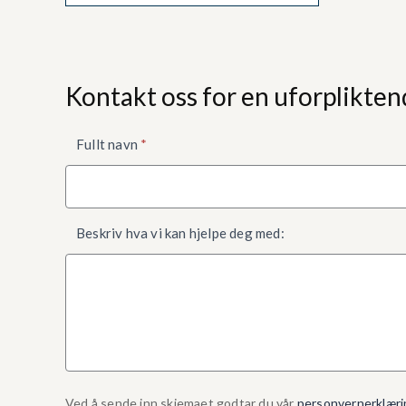
Kontakt oss for en uforplikten
Kontaktskjema
Fullt navn
*
nede
Beskriv hva vi kan hjelpe deg med:
Ved å sende inn skjemaet godtar du vår
personvernerklæri