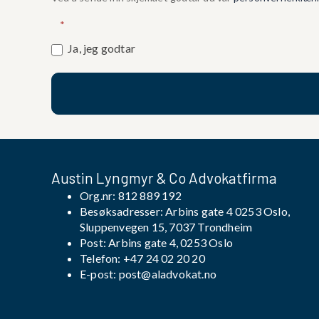
*
Ja, jeg godtar
Austin Lyngmyr & Co Advokatfirma
Org.nr: 812 889 192
Besøksadresser: Arbins gate 4 0253 Oslo,
Sluppenvegen 15, 7037 Trondheim
Post: Arbins gate 4, 0253 Oslo
Telefon:
+47 24 02 20 20
E-post:
post@aladvokat.no