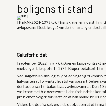
boligens tilstand
I FinKN-2024-1093 tok Finansklagenemnda stilling til
avløpsvann. Det ble også vurdert om manglende elbillad
Saksforholdet
I september 2022 inngikk kjøper en kjøpekontrakt me
eneboligen ble oppført i 1975. Kjøper betalte 6,15 mil
Ved salget ble vann- og avløpsledningen gitt «mørk» t
halvparten av forventet levetid var passert. Selger s
det hadde vært tilbakeslag av avløpsvann e.l. Den 10
vaskerommet ble oversvømt. I den forbindelse kontak
problemet. Selger forklarte da at han hadde brukt Kärch
Videre ble det fra selgers side opplyst om at et firma 