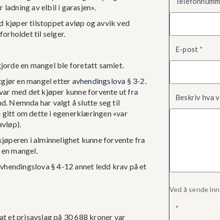
Telefonnum
r ladning av elbil i garasjen».
d kjøper tilstoppet avløp og avvik ved
orholdet til selger.
E-post
*
gjorde en mangel ble foretatt samlet.
tgjør en mangel etter
avhendingslova § 3-2
.
ar med det kjøper kunne forvente ut fra
Beskriv hva v
d. Nemnda har valgt å slutte seg til
 gitt om dette i egenerklæringen «var
avløp).
kjøperen i alminnelighet kunne forvente fra
 en mangel.
 avhendingslova
§ 4-12
annet ledd krav på et
Ved å sende inn
*
at et prisavslag på 30 688 kroner var