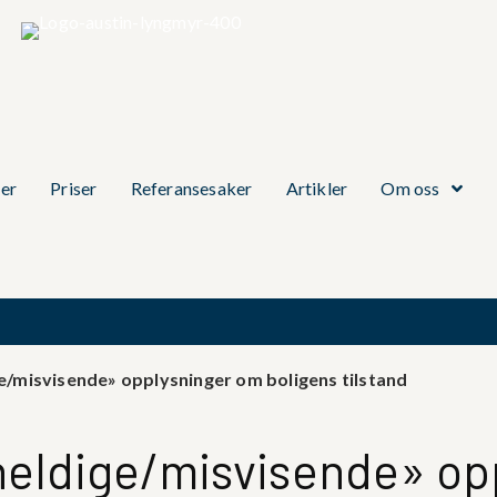
er
Priser
Referansesaker
Artikler
Om oss
ge/misvisende» opplysninger om boligens tilstand
uheldige/misvisende» o