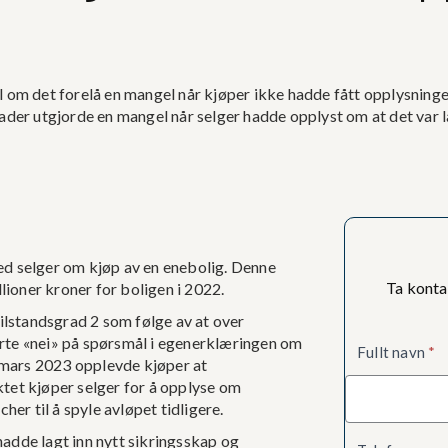
 om det forelå en mangel når kjøper ikke hadde fått opplysninger
er utgjorde en mangel når selger hadde opplyst om at det var lag
d selger om kjøp av en enebolig. Denne
Ta konta
lioner kroner for boligen i 2022.
ilstandsgrad 2 som følge av at over
Kontaktsk
varte «nei» på spørsmål i egenerklæringen om
Fullt navn
*
. mars 2023 opplevde kjøper at
tet kjøper selger for å opplyse om
er til å spyle avløpet tidligere.
hadde lagt inn nytt sikringsskap og