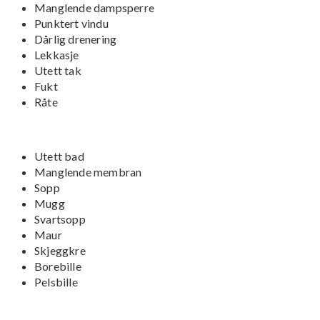
Manglende dampsperre
Punktert vindu
Dårlig drenering
Lekkasje
Utett tak
Fukt
Råte
Utett bad
Manglende membran
Sopp
Mugg
Svartsopp
Maur
Skjeggkre
Borebille
Pelsbille