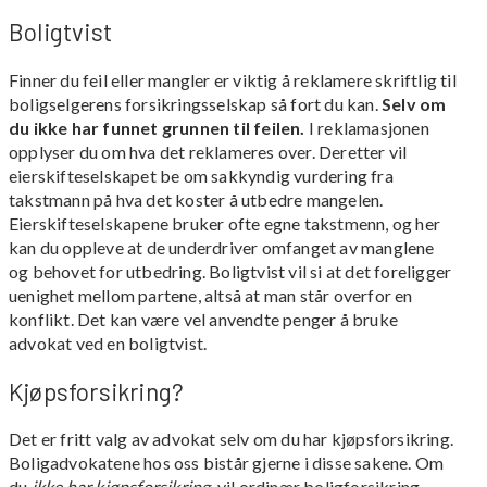
Boligtvist
Finner du feil eller mangler er viktig å reklamere skriftlig til
boligselgerens forsikringsselskap så fort du kan.
Selv om
du ikke har funnet grunnen til feilen.
I reklamasjonen
opplyser du om hva det reklameres over. Deretter vil
eierskifteselskapet be om sakkyndig vurdering fra
takstmann på hva det koster å utbedre mangelen.
Eierskifteselskapene bruker ofte egne takstmenn, og her
kan du oppleve at de underdriver omfanget av manglene
og behovet for utbedring. Boligtvist vil si at det foreligger
uenighet mellom partene, altså at man står overfor en
konflikt. Det kan være vel anvendte penger å bruke
advokat ved en boligtvist.
Kjøpsforsikring?
Det er fritt valg av advokat selv om du har kjøpsforsikring.
Boligadvokatene hos oss bistår gjerne i disse sakene. Om
du
ikke har kjøpsforsikring
, vil ordinær boligforsikring