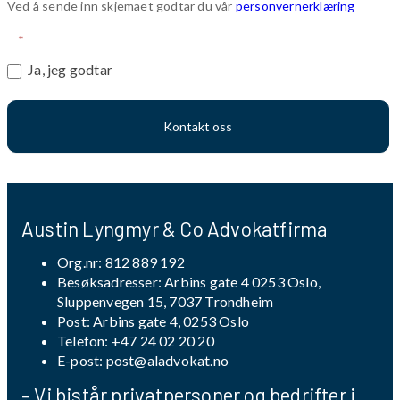
Ved å sende inn skjemaet godtar du vår
personvernerklæring
*
Ja, jeg godtar
Kontakt oss
Austin Lyngmyr & Co Advokatfirma
Org.nr: 812 889 192
Besøksadresser: Arbins gate 4 0253 Oslo,
Sluppenvegen 15, 7037 Trondheim
Post: Arbins gate 4, 0253 Oslo
Telefon:
+47 24 02 20 20
E-post:
post@aladvokat.no
– Vi bistår privatpersoner og bedrifter i