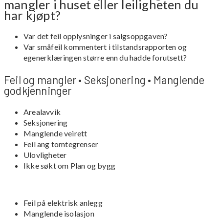
mangler i huset eller leiligheten du
har kjøpt?
Var det feil opplysninger i salgsoppgaven?
Var småfeil kommentert i tilstandsrapporten og
egenerklæringen større enn du hadde forutsett?
Feil og mangler • Seksjonering • Manglende
godkjenninger
Arealavvik
Seksjonering
Manglende veirett
Feil ang tomtegrenser
Ulovligheter
Ikke søkt om Plan og bygg
Feil på elektrisk anlegg
Manglende isolasjon